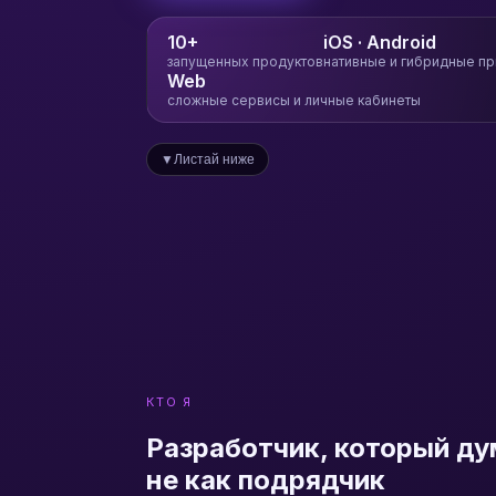
10+
iOS · Android
запущенных продуктов
нативные и гибридные п
Web
сложные сервисы и личные кабинеты
Листай ниже
▼
КТО Я
Разработчик, который дум
не как подрядчик