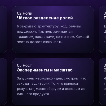
02
Роли
0
Чёткое разделение ролей
Я закрываю архитектуру, код, релизы,
Д
поддержку. Партнёр занимается
Ц
трафиком, продажами, контентом. Каждый
п
честно делает свою часть.
с
05
Рост
Эксперименты и масштаб
Запускаем несколько идей, смотрим, что
Я
заходит аудитории. То, что приносит
т
результат, масштабируем и доводим до
о
сильного продукта.
ч