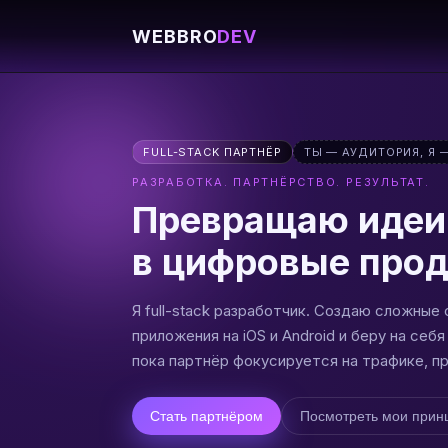
WEBBRO
DEV
FULL-STACK ПАРТНЁР
ТЫ — АУДИТОРИЯ, Я 
РАЗРАБОТКА. ПАРТНЁРСТВО. РЕЗУЛЬТАТ.
Превращаю иде
в цифровые про
Я full-stack разработчик. Создаю сложные 
приложения на iOS и Android и беру на себ
пока партнёр фокусируется на трафике, п
Стать партнёром
Посмотреть мои прин