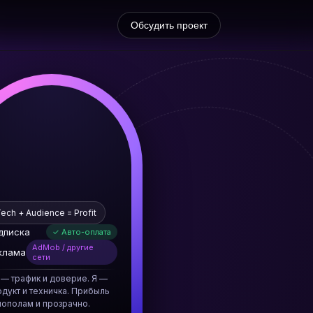
Обсудить проект
ech + Audience = Profit
дписка
✓ Авто-оплата
AdMob / другие
клама
сети
 — трафик и доверие. Я —
дукт и техничка. Прибыль
пополам и прозрачно.