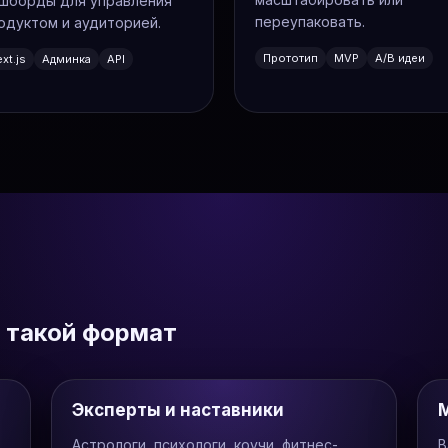
шборды для управления
переупаковать.
одуктом и аудиторией.
Прототип
MVP
А/В идеи
xt.js
Админка
API
 такой формат
Эксперты и наставники
Астрологи, психологи, коучи, фитнес-
В