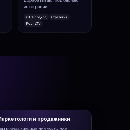
дорабатываю, подключаю
интеграции.
CTO-подход
Стратегия
Рост LTV
Маркетологи и продажники
ам нужны сильные продукты под