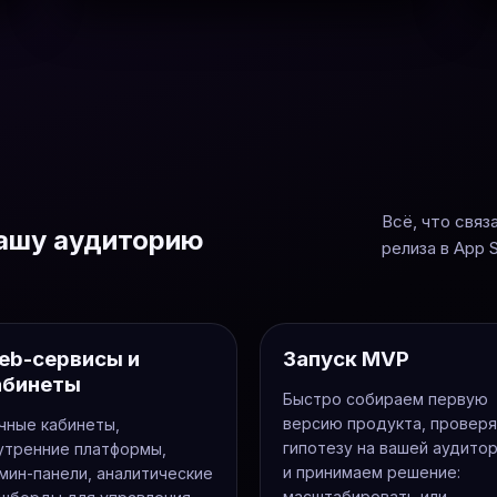
Всё, что связ
ашу аудиторию
релиза в App S
eb-сервисы и
Запуск MVP
абинеты
Быстро собираем первую
версию продукта, провер
чные кабинеты,
гипотезу на вашей аудито
утренние платформы,
и принимаем решение:
мин-панели, аналитические
масштабировать или