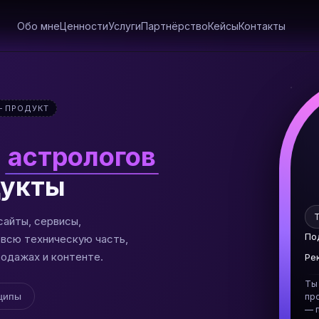
Обо мне
Ценности
Услуги
Партнёрство
Кейсы
Контакты
— ПРОДУКТ
и
психологов
дукты
T
сайты, сервисы,
я всю техническую часть,
По
родажах и контенте.
Ре
Ты
ципы
про
— 